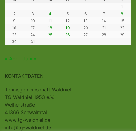
1
2
3
4
5
6
7
8
9
10
11
12
13
14
15
16
17
18
19
20
21
22
23
24
25
26
27
28
29
30
31
« Apr.
Juni »
KONTAKTDATEN
Tennisgemeinschaft Waldniel
TG Waldniel 1953 e.V.
Weiherstraße
41366 Schwalmtal
www.tg-waldniel.de
info@tg-waldniel.de