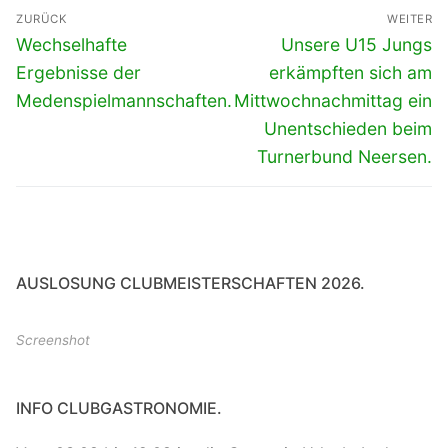
Beitragsnavigation
ZURÜCK
WEITER
Vorheriger
Nächster
Wechselhafte
Unsere U15 Jungs
Beitrag:
Beitrag:
Ergebnisse der
erkämpften sich am
Medenspielmannschaften.
Mittwochnachmittag ein
Unentschieden beim
Turnerbund Neersen.
AUSLOSUNG CLUBMEISTERSCHAFTEN 2026.
Screenshot
INFO CLUBGASTRONOMIE.