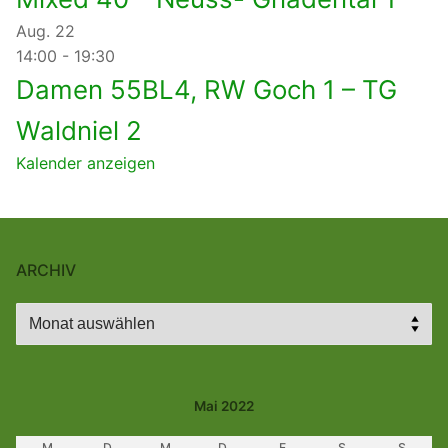
Aug.
22
14:00
-
19:30
Damen 55BL4, RW Goch 1 – TG
Waldniel 2
Kalender anzeigen
ARCHIV
Archiv
Mai 2022
M
D
M
D
F
S
S