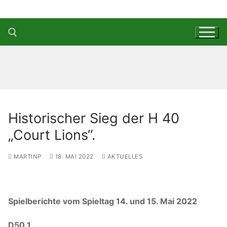
Zum
Inhalt
springen
Suchen nach:
Historischer Sieg der H 40
„Court Lions“.
MARTINP
18. MAI 2022
AKTUELLES
Spielberichte vom Spieltag 14. und 15. Mai 2022
D50.1