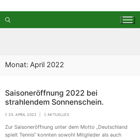
Zum
Inhalt
springen
Suchen nach:
Monat:
April 2022
Saisoneröffnung 2022 bei
strahlendem Sonnenschein.
25. APRIL 2022
|
AKTUELLES
Zur Saisoneröffnung unter dem Motto „Deutschland
spielt Tennis“ konnten sowohl Mitglieder als auch