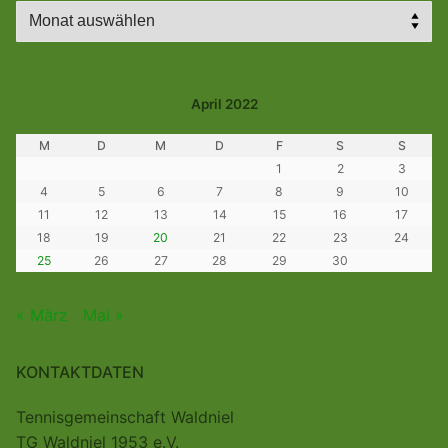
Archiv
April 2022
M
D
M
D
F
S
S
1
2
3
4
5
6
7
8
9
10
11
12
13
14
15
16
17
18
19
20
21
22
23
24
25
26
27
28
29
30
« März
Mai »
KONTAKTDATEN
Tennisgemeinschaft Waldniel
TG Waldniel 1953 e.V.