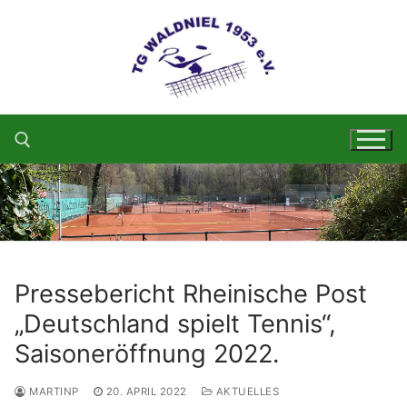
Zum
Inhalt
springen
Suchen nach:
Pressebericht Rheinische Post
„Deutschland spielt Tennis“,
Saisoneröffnung 2022.
MARTINP
20. APRIL 2022
AKTUELLES