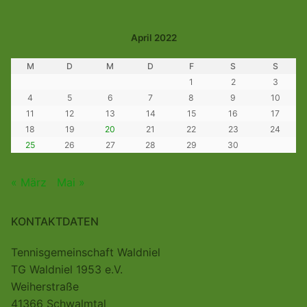
April 2022
M
D
M
D
F
S
S
1
2
3
4
5
6
7
8
9
10
11
12
13
14
15
16
17
18
19
20
21
22
23
24
25
26
27
28
29
30
« März
Mai »
KONTAKTDATEN
Tennisgemeinschaft Waldniel
TG Waldniel 1953 e.V.
Weiherstraße
41366 Schwalmtal