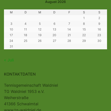
August 2026
M
D
M
D
F
S
S
1
2
3
4
5
6
7
8
9
10
11
12
13
14
15
16
17
18
19
20
21
22
23
24
25
26
27
28
29
30
31
« Juli
KONTAKTDATEN
Tennisgemeinschaft Waldniel
TG Waldniel 1953 e.V.
Weiherstraße
41366 Schwalmtal
www.tg-waldniel.de