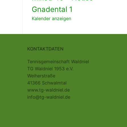
Gnadental 1
Kalender anzeigen
KONTAKTDATEN
Tennisgemeinschaft Waldniel
TG Waldniel 1953 e.V.
Weiherstraße
41366 Schwalmtal
www.tg-waldniel.de
info@tg-waldniel.de