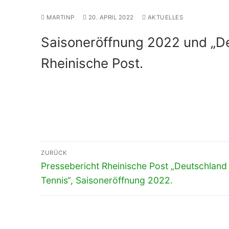
MARTINP
20. APRIL 2022
AKTUELLES
Saisoneröffnung 2022 und „Deu
Rheinische Post.
Beitragsnavigation
ZURÜCK
Vorheriger
Pressebericht Rheinische Post „Deutschland 
Beitrag:
Tennis“, Saisoneröffnung 2022.