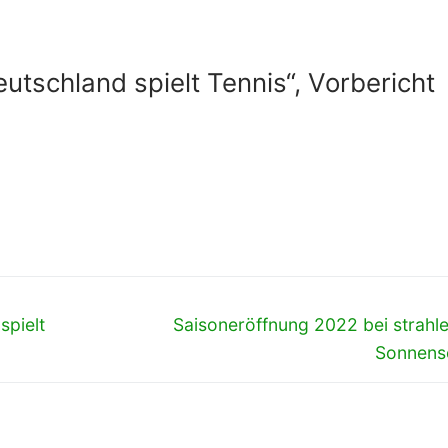
tschland spielt Tennis“, Vorbericht
Nächster
spielt
Saisoneröffnung 2022 bei strah
Beitrag:
Sonnens