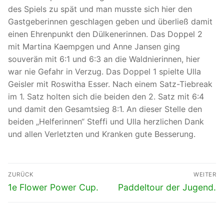
des Spiels zu spät und man musste sich hier den
Gastgeberinnen geschlagen geben und überließ damit
einen Ehrenpunkt den Dülkenerinnen. Das Doppel 2
mit Martina Kaempgen und Anne Jansen ging
souverän mit 6:1 und 6:3 an die Waldnierinnen, hier
war nie Gefahr in Verzug. Das Doppel 1 spielte Ulla
Geisler mit Roswitha Esser. Nach einem Satz-Tiebreak
im 1. Satz holten sich die beiden den 2. Satz mit 6:4
und damit den Gesamtsieg 8:1. An dieser Stelle den
beiden „Helferinnen“ Steffi und Ulla herzlichen Dank
und allen Verletzten und Kranken gute Besserung.
Beitragsnavigation
ZURÜCK
WEITER
Vorheriger
Nächster
1e Flower Power Cup.
Paddeltour der Jugend.
Beitrag:
Beitrag: