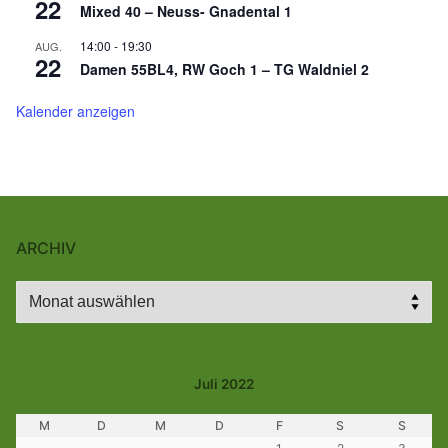
22
Mixed 40 – Neuss- Gnadental 1
14:00
-
19:30
AUG.
22
Damen 55BL4, RW Goch 1 – TG Waldniel 2
Kalender anzeigen
ARCHIV
Archiv
Juli 2022
M
D
M
D
F
S
S