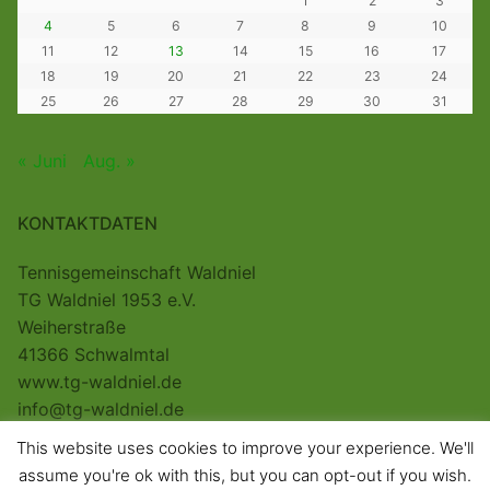
1
2
3
4
5
6
7
8
9
10
11
12
13
14
15
16
17
18
19
20
21
22
23
24
25
26
27
28
29
30
31
« Juni
Aug. »
KONTAKTDATEN
Tennisgemeinschaft Waldniel
TG Waldniel 1953 e.V.
Weiherstraße
41366 Schwalmtal
www.tg-waldniel.de
info@tg-waldniel.de
This website uses cookies to improve your experience. We'll
assume you're ok with this, but you can opt-out if you wish.