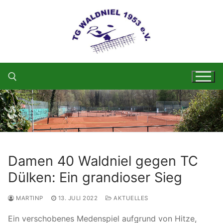
Zum
Inhalt
springen
Suchen nach:
Damen 40 Waldniel gegen TC
Dülken: Ein grandioser Sieg
MARTINP
13. JULI 2022
AKTUELLES
Ein verschobenes Medenspiel aufgrund von Hitze,