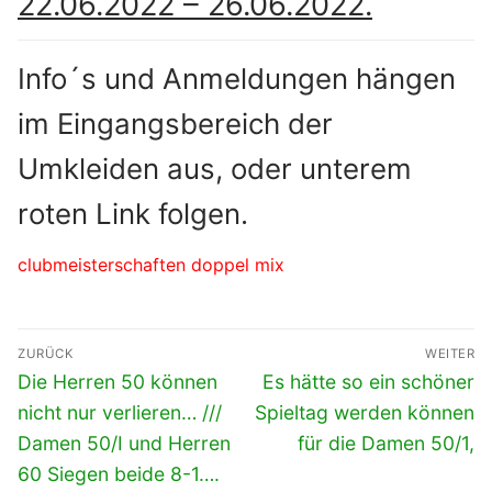
22.06.2022 – 26.06.2022.
Info´s und Anmeldungen hängen
im Eingangsbereich der
Umkleiden aus, oder unterem
roten Link folgen.
clubmeisterschaften doppel mix
Beitragsnavigation
ZURÜCK
WEITER
Vorheriger
Nächster
Die Herren 50 können
Es hätte so ein schöner
Beitrag:
Beitrag:
nicht nur verlieren… ///
Spieltag werden können
Damen 50/I und Herren
für die Damen 50/1,
60 Siegen beide 8-1….