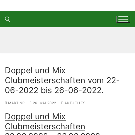
Zum
Inhalt
springen
Suchen nach:
Doppel und Mix
Clubmeisterschaften vom 22-
06-2022 bis 26-06-2022.
MARTINP
26. MAI 2022
AKTUELLES
Doppel und Mix
Clubmeisterschaften