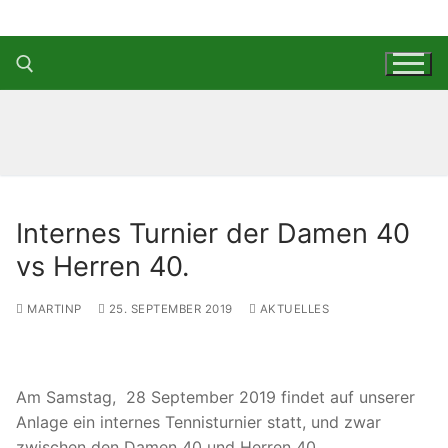
Zum
Inhalt
springen
Suchen nach:
Internes Turnier der Damen 40
vs Herren 40.
MARTINP
25. SEPTEMBER 2019
AKTUELLES
Am Samstag, 28 September 2019 findet auf unserer
Anlage ein internes Tennisturnier statt, und zwar
zwischen den Damen 40 und Herren 40.