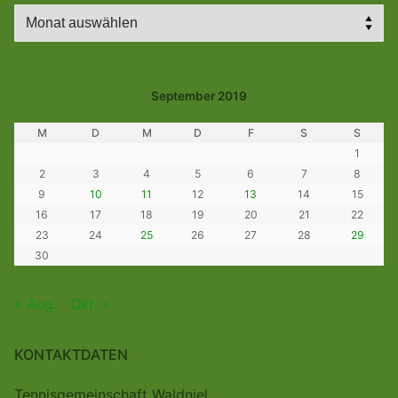
Archiv
September 2019
M
D
M
D
F
S
S
1
2
3
4
5
6
7
8
9
10
11
12
13
14
15
16
17
18
19
20
21
22
23
24
25
26
27
28
29
30
« Aug.
Okt. »
KONTAKTDATEN
Tennisgemeinschaft Waldniel