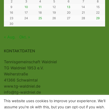
2
3
4
5
6
7
8
9
10
11
12
13
14
15
16
17
18
19
20
21
22
23
24
25
26
27
28
29
30
« Aug.
Okt. »
KONTAKTDATEN
Tennisgemeinschaft Waldniel
TG Waldniel 1953 e.V.
Weiherstraße
41366 Schwalmtal
www.tg-waldniel.de
info@tg-waldniel.de
This website uses cookies to improve your experience. We'll
assume you're ok with this, but you can opt-out if you wish.