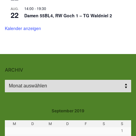
14:00
-
19:30
AUG.
22
Damen 55BL4, RW Goch 1 – TG Waldniel 2
Kalender anzeigen
ARCHIV
Archiv
September 2019
M
D
M
D
F
S
S
1