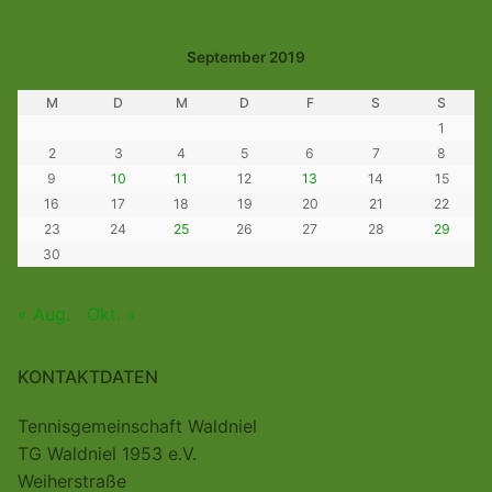
September 2019
M
D
M
D
F
S
S
1
2
3
4
5
6
7
8
9
10
11
12
13
14
15
16
17
18
19
20
21
22
23
24
25
26
27
28
29
30
« Aug.
Okt. »
KONTAKTDATEN
Tennisgemeinschaft Waldniel
TG Waldniel 1953 e.V.
Weiherstraße