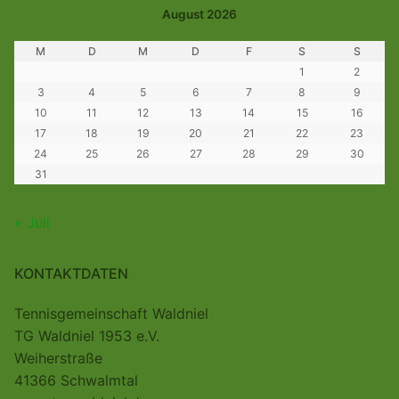
August 2026
M
D
M
D
F
S
S
1
2
3
4
5
6
7
8
9
10
11
12
13
14
15
16
17
18
19
20
21
22
23
24
25
26
27
28
29
30
31
« Juli
KONTAKTDATEN
Tennisgemeinschaft Waldniel
TG Waldniel 1953 e.V.
Weiherstraße
41366 Schwalmtal