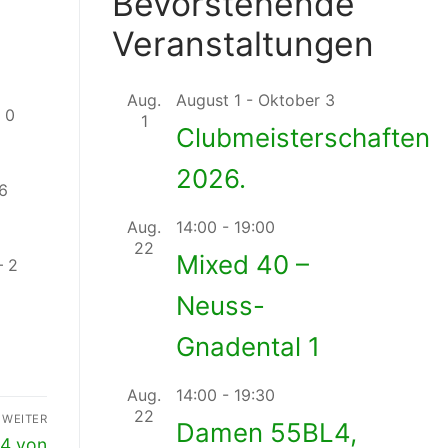
Bevorstehende
Veranstaltungen
 6 – 3
 6
Aug.
August 1
-
Oktober 3
 0
1
Clubmeisterschaften
 3
2026.
 – 6
Aug.
14:00
-
19:00
 2
22
Mixed 40 –
– 2
Neuss-
Gnadental 1
Aug.
14:00
-
19:30
22
WEITER
Damen 55BL4,
:4 von