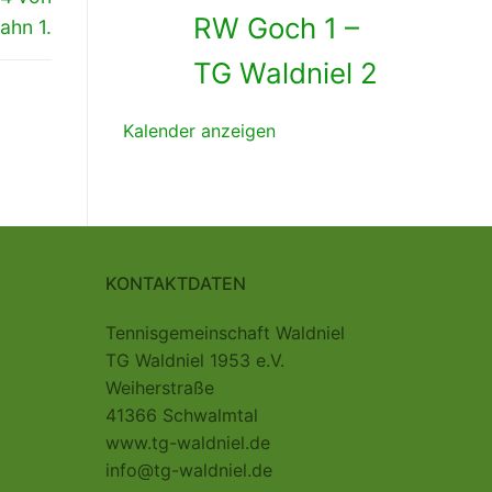
RW Goch 1 –
ahn 1.
TG Waldniel 2
Kalender anzeigen
KONTAKTDATEN
Tennisgemeinschaft Waldniel
TG Waldniel 1953 e.V.
Weiherstraße
41366 Schwalmtal
www.tg-waldniel.de
info@tg-waldniel.de