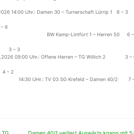
05.2026 14:00 Uhr.: Damen 30 – Turnerschaft Lürrip 1
TV Lobberich 3 –
t 1 – Herren 50 6 –
– Damen 55/2 3 –
r.: Offene Herren – TG Willich 2 3
– Damen 55/1 4 –
 Krefeld – Damen 40/2 7 
Nächster
– TG
Damen 40/1 verliert Auswärts knapp mit 5