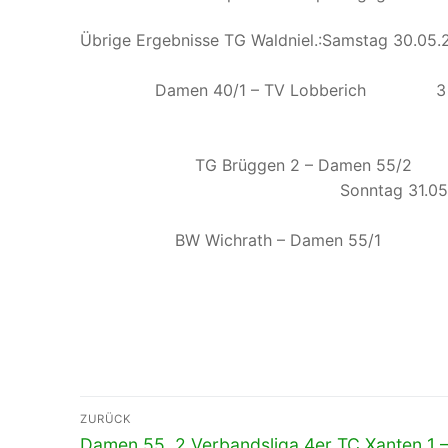
Übrige Ergebnisse TG Waldniel.:Samstag 30.
Damen 40/1 – 
BW Kamp-Lintfor
TG Brüggen 2 
Sonntag 31.05.2026 09:00 Uh
BW Wichrath 
14:30 UHr.: TV 03 SG
Beitragsnavigation
ZURÜCK
Vorheriger
Damen 55, 2.Verbandsliga 4er TC Xanten 1 