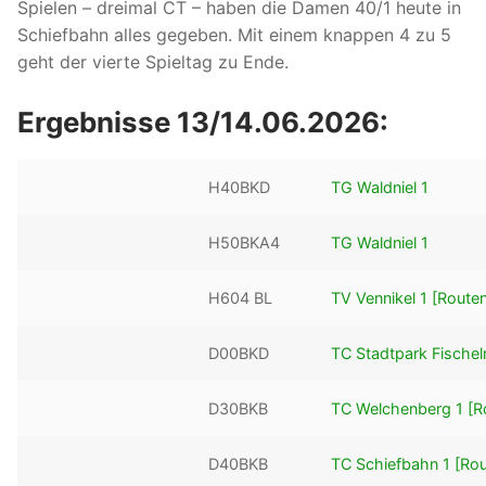
Spielen – dreimal CT – haben die Damen 40/1 heute in
Schiefbahn alles gegeben. Mit einem knappen 4 zu 5
geht der vierte Spieltag zu Ende.
Ergebnisse 13/14.06.2026:
H40BKD
TG Waldniel 1
H50BKA4
TG Waldniel 1
H604 BL
TV Vennikel 1
[Routen
D00BKD
TC Stadtpark Fischel
D30BKB
TC Welchenberg 1
[R
D40BKB
TC Schiefbahn 1
[Rou