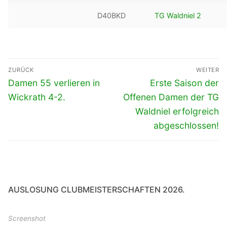
D40BKD
TG Waldniel 2
Beitragsnavigation
ZURÜCK
WEITER
Vorheriger
Nächster
Damen 55 verlieren in
Erste Saison der
Beitrag:
Beitrag:
Wickrath 4-2.
Offenen Damen der TG
Waldniel erfolgreich
abgeschlossen!
AUSLOSUNG CLUBMEISTERSCHAFTEN 2026.
Screenshot