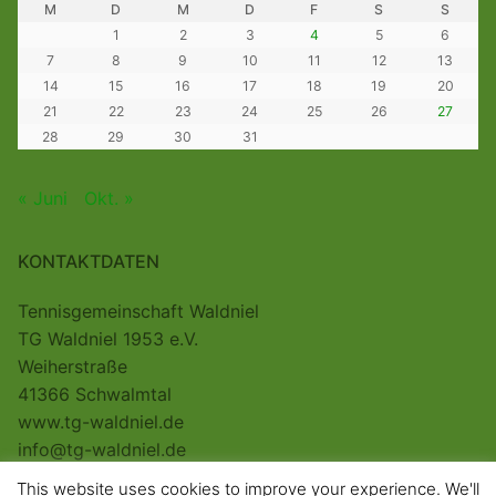
M
D
M
D
F
S
S
1
2
3
4
5
6
7
8
9
10
11
12
13
14
15
16
17
18
19
20
21
22
23
24
25
26
27
28
29
30
31
« Juni
Okt. »
KONTAKTDATEN
Tennisgemeinschaft Waldniel
TG Waldniel 1953 e.V.
Weiherstraße
41366 Schwalmtal
www.tg-waldniel.de
info@tg-waldniel.de
This website uses cookies to improve your experience. We'll