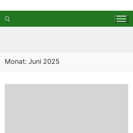
Zum
Inhalt
springen
Suchen nach:
Monat:
Juni 2025