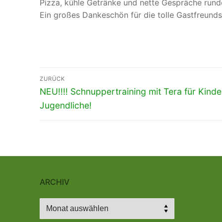
Pizza, kühle Getränke und nette Gespräche runde
Ein großes Dankeschön für die tolle Gastfreund
Beitragsnavigation
ZURÜCK
Vorheriger
NEU!!!! Schnuppertraining mit Tera für Kind
Beitrag:
Jugendliche!
ARCHIV
Archiv