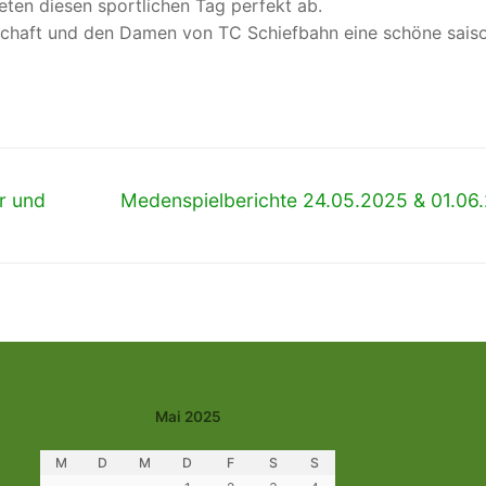
ten diesen sportlichen Tag perfekt ab.
schaft und den Damen von TC Schiefbahn eine schöne saiso
Nächster
er und
Medenspielberichte 24.05.2025 & 01.06
Beitrag:
Mai 2025
M
D
M
D
F
S
S