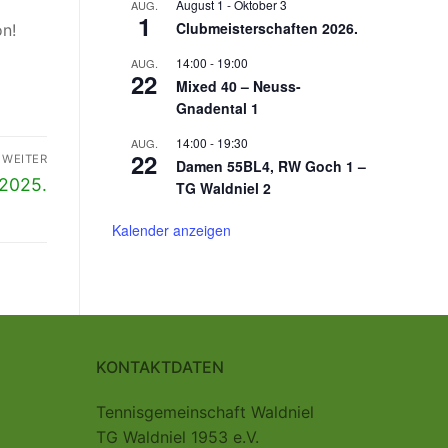
August 1
-
Oktober 3
AUG.
1
Clubmeisterschaften 2026.
n!
14:00
-
19:00
AUG.
22
Mixed 40 – Neuss-
Gnadental 1
14:00
-
19:30
AUG.
22
WEITER
Damen 55BL4, RW Goch 1 –
.2025.
TG Waldniel 2
Kalender anzeigen
KONTAKTDATEN
Tennisgemeinschaft Waldniel
TG Waldniel 1953 e.V.