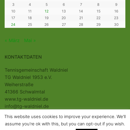
3
4
5
6
7
8
9
10
11
12
13
14
15
16
17
18
19
20
21
22
23
24
25
26
27
28
29
30
« März
Mai »
KONTAKTDATEN
Tennisgemeinschaft Waldniel
TG Waldniel 1953 e.V.
Weiherstraße
41366 Schwalmtal
www.tg-waldniel.de
info@tg-waldniel.de
This website uses cookies to improve your experience. We'll
assume you're ok with this, but you can opt-out if you wish.