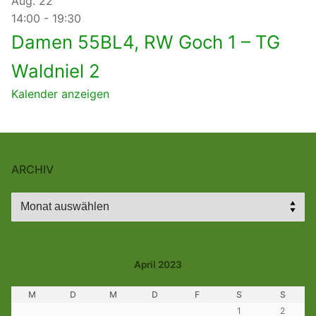
Aug.
22
14:00
-
19:30
Damen 55BL4, RW Goch 1 – TG
Waldniel 2
Kalender anzeigen
ARCHIV
Archiv
April 2023
M
D
M
D
F
S
S
1
2