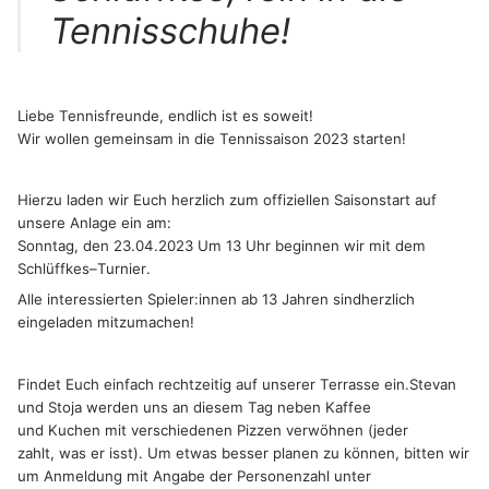
Tennisschuhe!
Liebe Tennisfreunde,
endlich ist es soweit
!
W
ir wollen gemeinsam in die Tennissaison 2023 starten!
Hierzu laden wir Euch herzlich zum offiziellen Saisonstart
auf
unsere Anlage ein
am
:
Son
ntag, den
23.04.2023
Um
13 Uhr
beginnen wir mit dem
Schlüffkes
–
Turnier
.
Alle
interessierten
Spieler:innen
ab
13
Jahren
sind
herzlich
eingeladen mitzumachen!
Findet Euch einfach rechtzeitig auf unserer Terrasse ein.
Stevan
und Stoja werden uns an diesem Tag
neben Kaffee
und Kuchen
mit verschiedenen Pizzen verwöhnen
(
j
eder
zahlt, was er isst
)
.
Um etwas besser planen zu können, bitten
wir
um
Anmeldung
mit Angabe
der
Personenzahl
unter