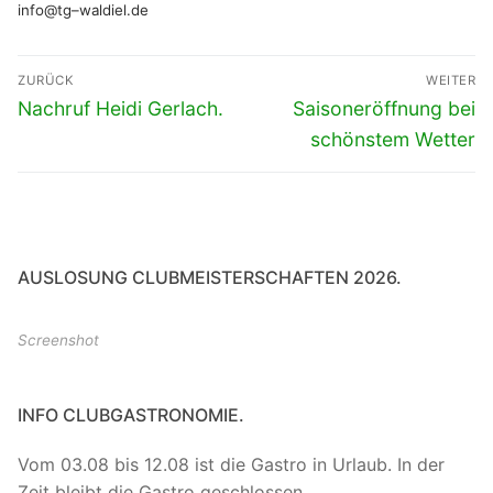
info@tg
–
waldiel.de
Beitragsnavigation
ZURÜCK
WEITER
Vorheriger
Nächster
Nachruf Heidi Gerlach.
Saisoneröffnung bei
Beitrag:
Beitrag:
schönstem Wetter
AUSLOSUNG CLUBMEISTERSCHAFTEN 2026.
Screenshot
INFO CLUBGASTRONOMIE.
Vom 03.08 bis 12.08 ist die Gastro in Urlaub. In der
Zeit bleibt die Gastro geschlossen.