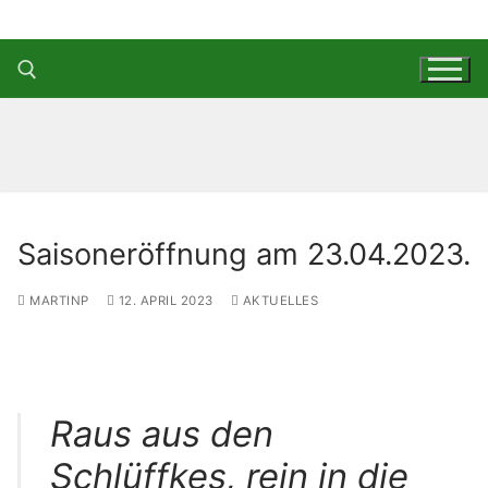
Zum
Inhalt
springen
Suchen nach:
Saisoneröffnung am 23.04.2023.
MARTINP
12. APRIL 2023
AKTUELLES
Raus aus den
Schlüffkes, rein in die