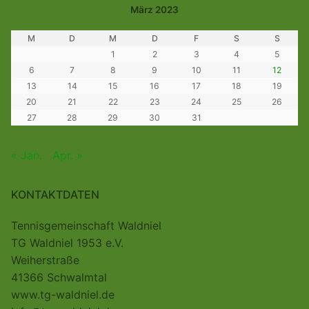
März 2023
M
D
M
D
F
S
S
1
2
3
4
5
6
7
8
9
10
11
12
13
14
15
16
17
18
19
20
21
22
23
24
25
26
27
28
29
30
31
« Jan.
Apr. »
KONTAKTDATEN
Tennisgemeinschaft Waldniel
TG Waldniel 1953 e.V.
Weiherstraße
41366 Schwalmtal
www.tg-waldniel.de