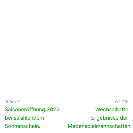
Beitragsnavigation
ZURÜCK
WEITER
Vorheriger
Nächster
Saisoneröffnung 2022
Wechselhafte
Beitrag:
Beitrag:
bei strahlendem
Ergebnisse der
Sonnenschein.
Medenspielmannschaften.