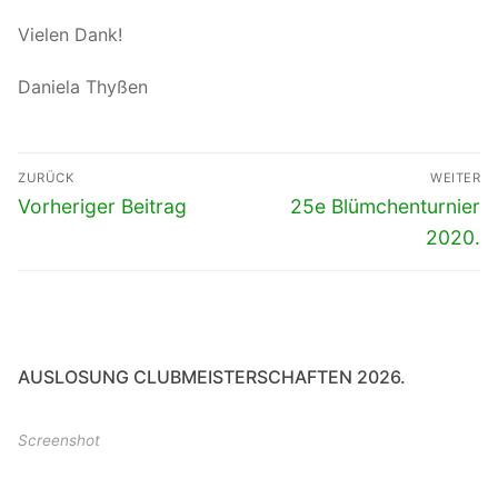
Vielen Dank!
Daniela Thyßen
Beitragsnavigation
ZURÜCK
WEITER
Vorheriger
Nächster
Vorheriger Beitrag
25e Blümchenturnier
Beitrag:
Beitrag:
2020.
AUSLOSUNG CLUBMEISTERSCHAFTEN 2026.
Screenshot