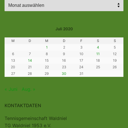
Archiv
Juli 2020
M
D
M
D
F
S
S
1
2
3
4
5
6
7
8
9
10
11
12
13
14
15
16
17
18
19
20
21
22
23
24
25
26
27
28
29
30
31
« Juni
Aug. »
KONTAKTDATEN
Tennisgemeinschaft Waldniel
TG Waldniel 1953 e.V.