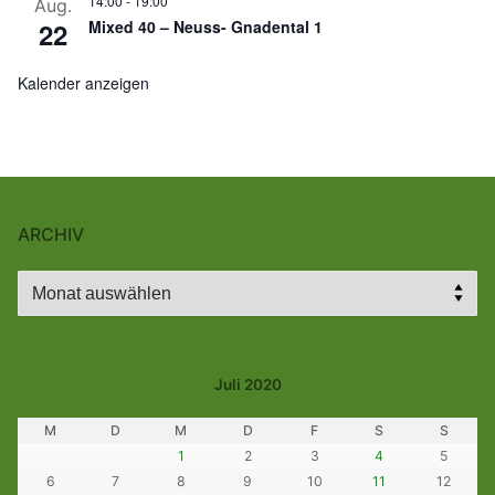
14:00
-
19:00
Aug.
22
Mixed 40 – Neuss- Gnadental 1
Kalender anzeigen
ARCHIV
Archiv
Juli 2020
M
D
M
D
F
S
S
1
2
3
4
5
6
7
8
9
10
11
12