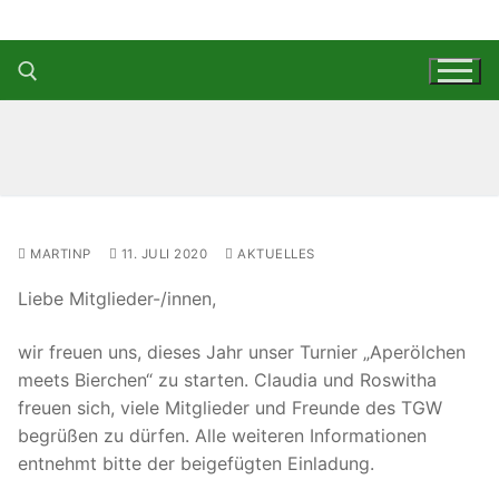
Zum
Inhalt
springen
Suchen nach:
MARTINP
11. JULI 2020
AKTUELLES
Liebe Mitglieder-/innen,
wir freuen uns, dieses Jahr unser Turnier „Aperölchen
meets Bierchen“ zu starten. Claudia und Roswitha
freuen sich, viele Mitglieder und Freunde des TGW
begrüßen zu dürfen. Alle weiteren Informationen
entnehmt bitte der beigefügten Einladung.