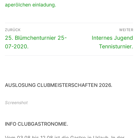
aperölchen einladung.
Beitragsnavigation
ZURÜCK
WEITER
Vorheriger
Nächster
25. Blümchenturnier 25-
Internes Jugend
Beitrag:
Beitrag:
07-2020.
Tennisturnier.
AUSLOSUNG CLUBMEISTERSCHAFTEN 2026.
Screenshot
INFO CLUBGASTRONOMIE.
Vom 03.08 bis 12.08 ist die Gastro in Urlaub. In der