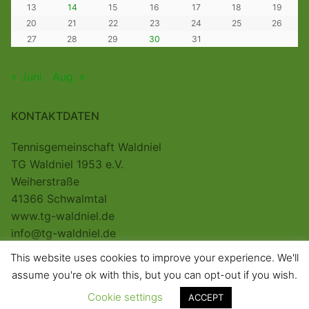
13
14
15
16
17
18
19
20
21
22
23
24
25
26
27
28
29
30
31
« Juni
Aug. »
KONTAKTDATEN
Tennisgemeinschaft Waldniel
TG Waldniel 1953 e.V.
Weiherstraße
41366 Schwalmtal
www.tg-waldniel.de
info@tg-waldniel.de
This website uses cookies to improve your experience. We'll
assume you're ok with this, but you can opt-out if you wish.
Copyright © 2026 – Powered by Martin Paulányi.
Cookie settings
ACCEPT