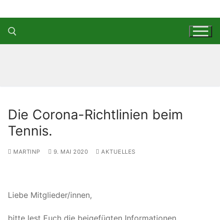
Zum
Inhalt
springen
Suchen nach:
Die Corona-Richtlinien beim
Tennis.
MARTINP
9. MAI 2020
AKTUELLES
Liebe Mitglieder/innen,
bitte lest Euch die beigefügten Informationen