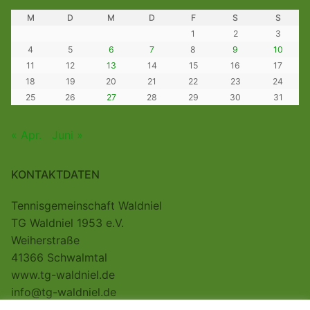
M
D
M
D
F
S
S
1
2
3
4
5
6
7
8
9
10
11
12
13
14
15
16
17
18
19
20
21
22
23
24
25
26
27
28
29
30
31
« Apr.
Juni »
KONTAKTDATEN
Tennisgemeinschaft Waldniel
TG Waldniel 1953 e.V.
Weiherstraße
41366 Schwalmtal
www.tg-waldniel.de
info@tg-waldniel.de