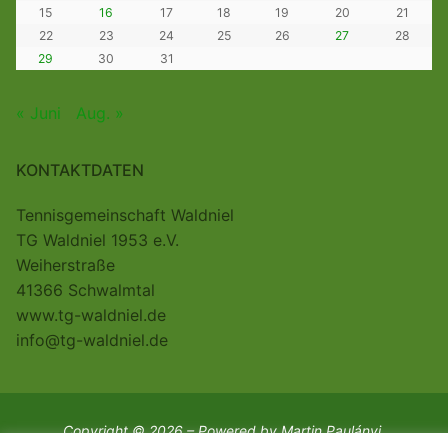
15
16
17
18
19
20
21
22
23
24
25
26
27
28
29
30
31
« Juni
Aug. »
KONTAKTDATEN
Tennisgemeinschaft Waldniel
TG Waldniel 1953 e.V.
Weiherstraße
41366 Schwalmtal
www.tg-waldniel.de
info@tg-waldniel.de
Copyright © 2026 – Powered by Martin Paulányi.