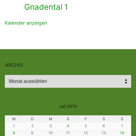
Gnadental 1
Kalender anzeigen
ARCHIV
Archiv
Juli 2019
M
D
M
D
F
S
S
1
2
3
4
5
6
7
8
9
10
11
12
13
14