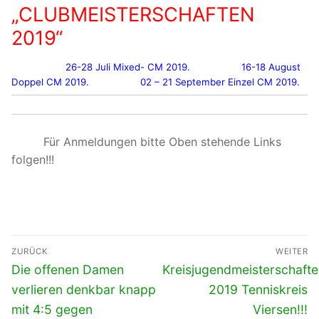
„CLUBMEISTERSCHAFTEN
2019“
26-28 Juli Mixed- CM 2019.
16-18 August
Doppel CM 2019.
02 – 21 September Einzel CM 2019.
Für Anmeldungen bitte Oben stehende Links
folgen!!!
Beitragsnavigation
ZURÜCK
WEITER
Vorheriger
Nächster
Die offenen Damen
Kreisjugendmeisterschaft
Beitrag:
Beitrag:
verlieren denkbar knapp
2019 Tenniskreis
mit 4:5 gegen
Viersen!!!