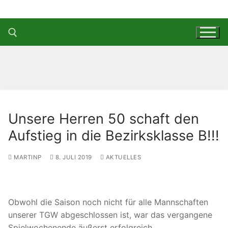
Zum
Inhalt
springen
Suchen nach:
Unsere Herren 50 schaft den
Aufstieg in die Bezirksklasse B!!!
MARTINP
8. JULI 2019
AKTUELLES
Obwohl die Saison noch nicht für alle Mannschaften
unserer TGW abgeschlossen ist, war das vergangene
Spielwochenende äußerst erfolgreich.