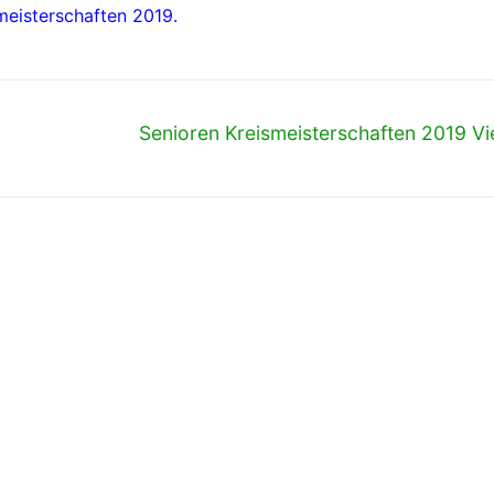
meisterschaften 2019.
Nächster
Senioren Kreismeisterschaften 2019 Vi
Beitrag: