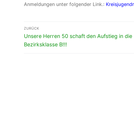
Anmeldungen unter folgender Link.:
Kreisjugend
Beitragsnavigation
ZURÜCK
Vorheriger
Unsere Herren 50 schaft den Aufstieg in die
Beitrag:
Bezirksklasse B!!!