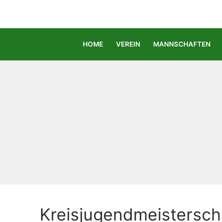
Zum
Inhalt
springen
HOME
VEREIN
MANNSCHAFTEN
Kreisjugendmeistersch