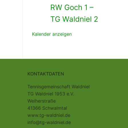
RW Goch 1 –
TG Waldniel 2
Kalender anzeigen
KONTAKTDATEN
Tennisgemeinschaft Waldniel
TG Waldniel 1953 e.V.
Weiherstraße
41366 Schwalmtal
www.tg-waldniel.de
info@tg-waldniel.de