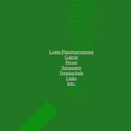
Damen 40/2
Damen 55/1 (4er).
Damen 55/2 (4er).
Herren.
Offene Herren
Herren 40
Herren 50 ( 4er).
Herren 60
Herren 65
Login-Platzreservierung
Galerie
Presse
Sponsoren
Tennisschule
Links
Info
Kontakt
Impressum