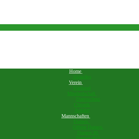
Home
Aktuelles
Verein
Vorstand
Mitgliedschaft
Datenschutz
Chronik
Anfahrt
Mannschaften
Damen.
Offene Damen.
Damen 30.
Damen 40/1