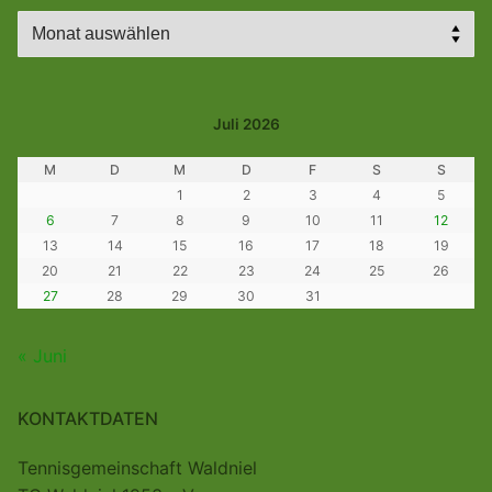
Archiv
Juli 2026
M
D
M
D
F
S
S
1
2
3
4
5
6
7
8
9
10
11
12
13
14
15
16
17
18
19
20
21
22
23
24
25
26
27
28
29
30
31
« Juni
KONTAKTDATEN
Tennisgemeinschaft Waldniel