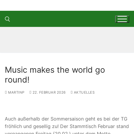
Zum
Inhalt
springen
Suchen nach:
Music makes the world go
round!
MARTINP
22. FEBRUAR 2026
AKTUELLES
Auch außerhalb der Sommersaison geht es bei der TG
fröhlich und gesellig zu! Der Stammtisch Februar stand
vergangenen Freitag (20.02.) unter dem Motto