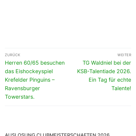
Beitragsnavigation
ZURÜCK
WEITER
Vorheriger
Nächster
Herren 60/65 besuchen
TG Waldniel bei der
Beitrag:
Beitrag:
das Eishockeyspiel
KSB-Talentiade 2026.
Krefelder Pinguins –
Ein Tag für echte
Ravensburger
Talente!
Towerstars.
AUSLOSUNG CLUBMEISTERSCHAFTEN 2026.