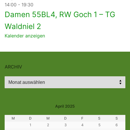
14:00
-
19:30
Damen 55BL4, RW Goch 1 – TG
Waldniel 2
Kalender anzeigen
ARCHIV
Archiv
April 2025
M
D
M
D
F
S
S
1
2
3
4
5
6