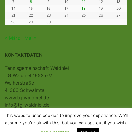
7
8
9
10
11
12
13
14
15
16
17
18
19
20
21
22
23
24
25
26
27
28
29
30
« März
Mai »
KONTAKTDATEN
Tennisgemeinschaft Waldniel
TG Waldniel 1953 e.V.
Weiherstraße
41366 Schwalmtal
www.tg-waldniel.de
info@tg-waldniel.de
This website uses cookies to improve your experience. We'll
assume you're ok with this, but you can opt-out if you wish.
Copyright © 2026 – Powered by Martin Paulányi.