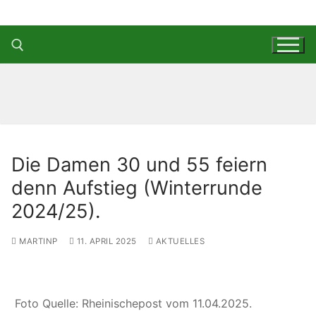
Zum
Inhalt
springen
Suchen nach:
Die Damen 30 und 55 feiern
denn Aufstieg (Winterrunde
2024/25).
MARTINP
11. APRIL 2025
AKTUELLES
Foto Quelle: Rheinischepost vom 11.04.2025.