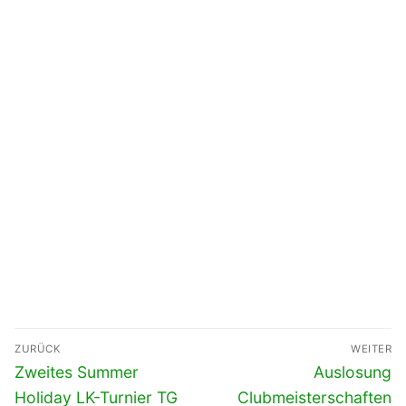
Beitragsnavigation
ZURÜCK
WEITER
Vorheriger
Nächster
Zweites Summer
Auslosung
Beitrag:
Beitrag:
Holiday LK-Turnier TG
Clubmeisterschaften