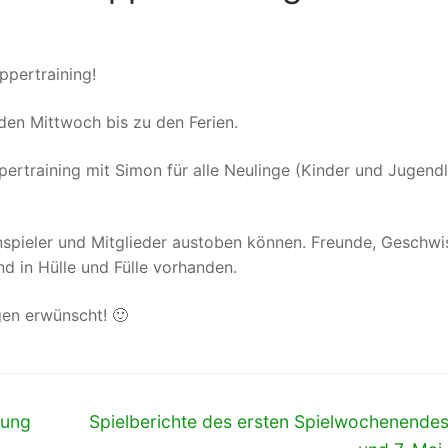
pertraining!
jeden Mittwoch bis zu den Ferien.
ertraining mit Simon für alle Neulinge (Kinder und Jugendl
nspieler und Mitglieder austoben können. Freunde, Geschwi
d in Hülle und Fülle vorhanden.
gen erwünscht! 🙂
Nächster
lung
Spielberichte des ersten Spielwochenendes 
Beitrag: