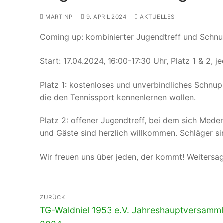
MARTINP
9. APRIL 2024
AKTUELLES
Coming up: kombinierter Jugendtreff und Schnup
Start: 17.04.2024, 16:00-17:30 Uhr, Platz 1 & 2, 
Platz 1: kostenloses und unverbindliches Schnupp
die den Tennissport kennenlernen wollen.
Platz 2: offener Jugendtreff, bei dem sich Mede
und Gäste sind herzlich willkommen. Schläger sin
Wir freuen uns über jeden, der kommt! Weitersa
Beitragsnavigation
ZURÜCK
Vorheriger
TG-Waldniel 1953 e.V. Jahreshauptversamm
Beitrag: