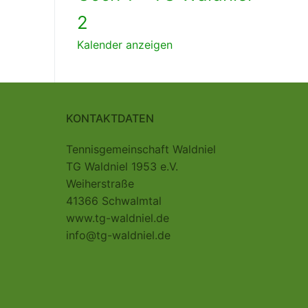
2
Kalender anzeigen
KONTAKTDATEN
Tennisgemeinschaft Waldniel
TG Waldniel 1953 e.V.
Weiherstraße
41366 Schwalmtal
www.tg-waldniel.de
info@tg-waldniel.de