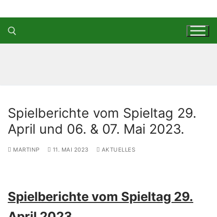
Zum
Inhalt
springen
Suchen nach:
Spielberichte vom Spieltag 29.
April und 06. & 07. Mai 2023.
MARTINP
11. MAI 2023
AKTUELLES
Spielberichte vom Spieltag 29.
April 2023