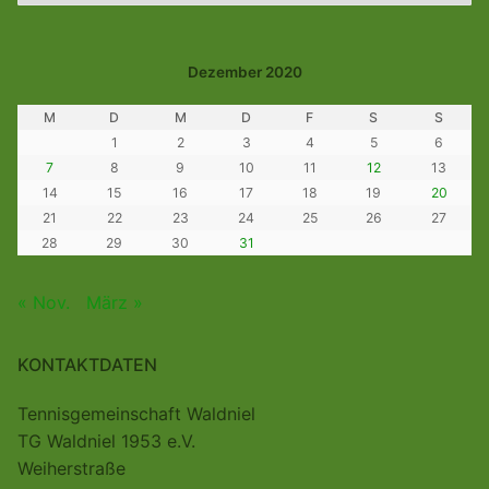
Dezember 2020
M
D
M
D
F
S
S
1
2
3
4
5
6
7
8
9
10
11
12
13
14
15
16
17
18
19
20
21
22
23
24
25
26
27
28
29
30
31
« Nov.
März »
KONTAKTDATEN
Tennisgemeinschaft Waldniel
TG Waldniel 1953 e.V.
Weiherstraße