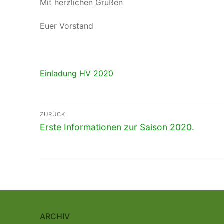
Mit herzlichen Grüßen
Euer Vorstand
Einladung HV 2020
Beitragsnavigation
ZURÜCK
Vorheriger
Erste Informationen zur Saison 2020.
Beitrag:
ARCHIV