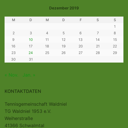
Dezember 2019
M
D
M
D
F
S
S
1
2
3
4
5
6
7
8
9
10
11
12
13
14
15
16
17
18
19
20
21
22
23
24
25
26
27
28
29
30
31
« Nov.
Jan. »
KONTAKTDATEN
Tennisgemeinschaft Waldniel
TG Waldniel 1953 e.V.
Weiherstraße
41366 Schwalmtal