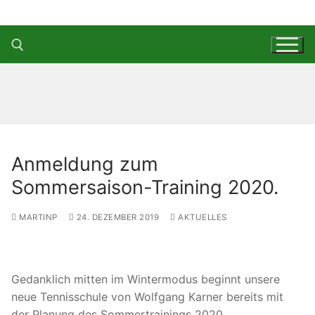
Zum
Inhalt
springen
Suchen nach:
Anmeldung zum
Sommersaison-Training 2020.
MARTINP
24. DEZEMBER 2019
AKTUELLES
Gedanklich mitten im Wintermodus beginnt unsere
neue Tennisschule von Wolfgang Karner bereits mit
der Planung des Sommertrainings 2020.