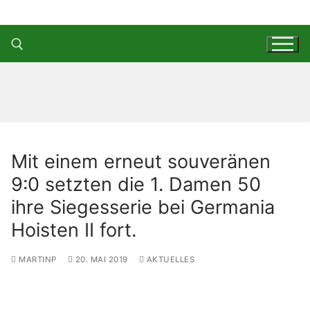
Zum
Inhalt
springen
Suchen nach:
Mit einem erneut souveränen
9:0 setzten die 1. Damen 50
ihre Siegesserie bei Germania
Hoisten II fort.
MARTINP
20. MAI 2019
AKTUELLES