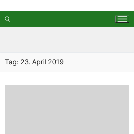
Zum
Inhalt
springen
Suchen nach:
Tag:
23. April 2019