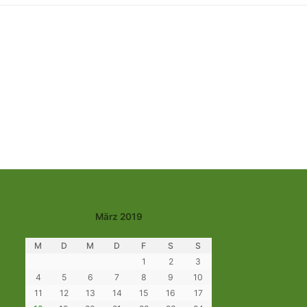
März 2019
M
D
M
D
F
S
S
1
2
3
4
5
6
7
8
9
10
11
12
13
14
15
16
17