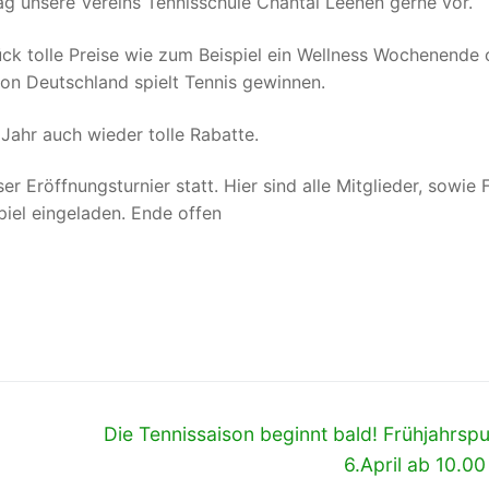
ag unsere Vereins Tennisschule Chantal Leenen gerne vor.
ück tolle Preise wie zum Beispiel ein Wellness Wochenende 
von Deutschland spielt Tennis gewinnen.
Jahr auch wieder tolle Rabatte.
er Eröffnungsturnier statt. Hier sind alle Mitglieder, sowie 
iel eingeladen. Ende offen
Nächster
Die Tennissaison beginnt bald! Frühjahrsp
Beitrag:
6.April ab 10.00