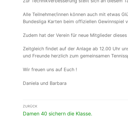
Zur Technikverbesserung stellt sich an diesem T
Alle Teilnehmer/innen können auch mit etwas Gl
Bundesliga Karten beim offiziellen Gewinnspiel 
Zudem hat der Verein für neue Mitglieder dieses 
Zeitgleich findet auf der Anlage ab 12.00 Uhr uns
und Freunde herzlich zum gemeinsamen Tennissp
Wir freuen uns auf Euch !
Daniela und Barbara
Beitragsnavigation
ZURÜCK
Vorheriger
Damen 40 sichern die Klasse.
Beitrag: