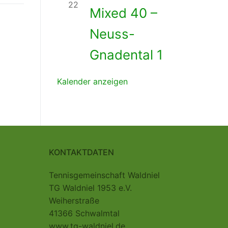
22
Mixed 40 –
Neuss-
Gnadental 1
Kalender anzeigen
KONTAKTDATEN
Tennisgemeinschaft Waldniel
TG Waldniel 1953 e.V.
Weiherstraße
41366 Schwalmtal
www.tg-waldniel.de