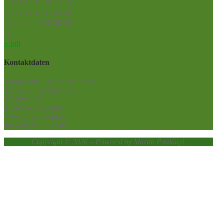
10
11
12
13
14
15
16
17
18
19
20
21
22
23
24
25
26
27
28
29
30
31
« Juli
Kontaktdaten
Tennisgemeinschaft Waldniel
TG Waldniel 1953 e.V.
Weiherstraße
41366 Schwalmtal
www.tg-waldniel.de
info@tg-waldniel.de
Copyright © 2026 – Powered by Martin Paulányi.