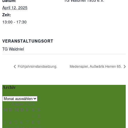
Datum:
April 12, 2025
Zeit:
13:00 - 17:30
VERANSTALTUNGSORT
TG Waldniel
Frühjahrsinstandsetzung.
Medenspiel, Außwärts Herren 65.
Archiv
Archiv
August 2026
M
D
M
D
F
S
S
1
2
3
4
5
6
7
8
9