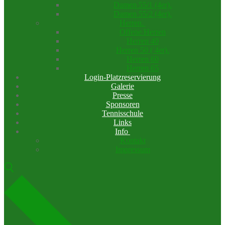
Damen 55/1 (4er).
Damen 55/2 (4er).
Herren.
Offene Herren
Herren 40
Herren 50 ( 4er).
Herren 60
Herren 65
Login-Platzreservierung
Galerie
Presse
Sponsoren
Tennisschule
Links
Info
Kontakt
Impressum