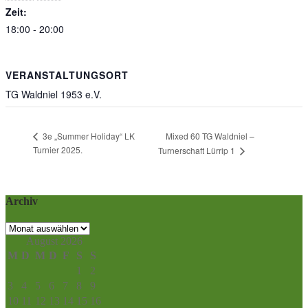
Zeit:
18:00 - 20:00
VERANSTALTUNGSORT
TG Waldniel 1953 e.V.
Mixed 60 TG Waldniel –
3e „Summer Holiday“ LK
Turnier 2025.
Turnerschaft Lürrip 1
Archiv
Archiv
August 2026
M
D
M
D
F
S
S
1
2
3
4
5
6
7
8
9
10
11
12
13
14
15
16