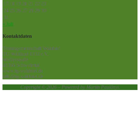
17
18
19
20
21
22
23
24
25
26
27
28
29
30
31
« Juli
Kontaktdaten
Tennisgemeinschaft Waldniel
TG Waldniel 1953 e.V.
Weiherstraße
41366 Schwalmtal
www.tg-waldniel.de
info@tg-waldniel.de
Copyright © 2026 – Powered by Martin Paulányi.