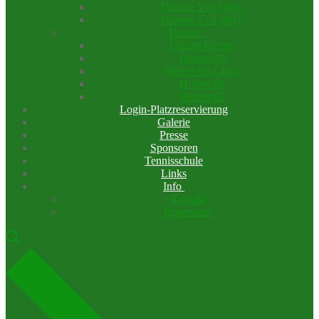
Damen 55/1 (4er).
Damen 55/2 (4er).
Herren.
Offene Herren
Herren 40
Herren 50 ( 4er).
Herren 60
Herren 65
Login-Platzreservierung
Galerie
Presse
Sponsoren
Tennisschule
Links
Info
Kontakt
Impressum