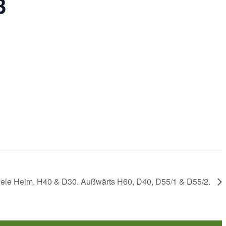
3
ele Heim, H40 & D30. Außwärts H60, D40, D55/1 & D55/2.