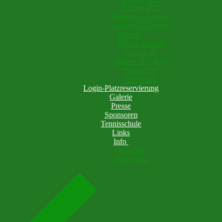
Damen 40/2
Damen 55/1 (4er).
Damen 55/2 (4er).
Herren.
Offene Herren
Herren 40
Herren 50 ( 4er).
Herren 60
Herren 65
Login-Platzreservierung
Galerie
Presse
Sponsoren
Tennisschule
Links
Info
Kontakt
Impressum