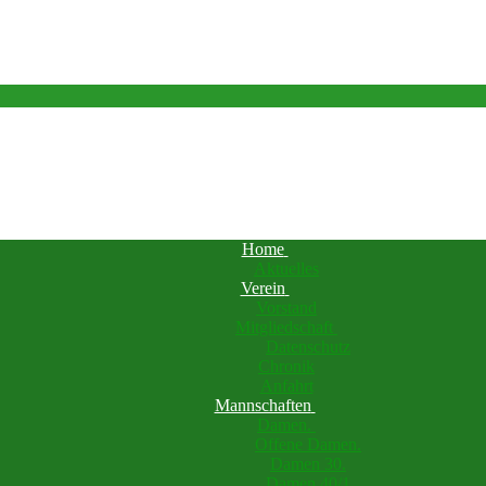
Home
Aktuelles
Verein
Vorstand
Mitgliedschaft
Datenschutz
Chronik
Anfahrt
Mannschaften
Damen.
Offene Damen.
Damen 30.
Damen 40/1