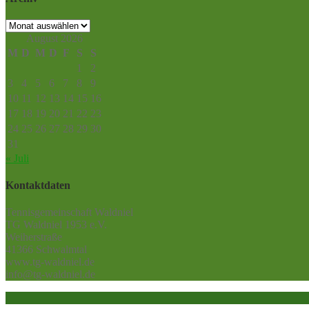
Archiv
August 2026
M
D
M
D
F
S
S
1
2
3
4
5
6
7
8
9
10
11
12
13
14
15
16
17
18
19
20
21
22
23
24
25
26
27
28
29
30
31
« Juli
Kontaktdaten
Tennisgemeinschaft Waldniel
TG Waldniel 1953 e.V.
Weiherstraße
41366 Schwalmtal
www.tg-waldniel.de
info@tg-waldniel.de