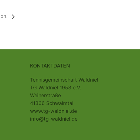
ion.
KONTAKTDATEN
Tennisgemeinschaft Waldniel
TG Waldniel 1953 e.V.
Weiherstraße
41366 Schwalmtal
www.tg-waldniel.de
info@tg-waldniel.de